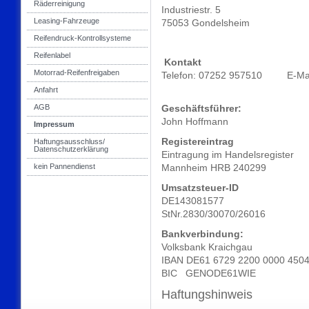
Räderreinigung
Industriestr. 5
Leasing-Fahrzeuge
75053 Gondelsheim
Reifendruck-Kontrollsysteme
Reifenlabel
Kontakt
Motorrad-Reifenfreigaben
Telefon: 07252 957510 E-Ma
Anfahrt
AGB
Geschäftsführer:
John Hoffmann
Impressum
Registereintrag
Haftungsausschluss/
Datenschutzerklärung
Eintragung im Handelsregister
kein Pannendienst
Mannheim HRB 240299
Umsatzsteuer-ID
DE143081577
StNr.2830/30070/26016
Bankverbindung:
Volksbank Kraichgau
IBAN DE61 6729 2200 0000 4504
BIC GENODE61WIE
Haftungshinweis