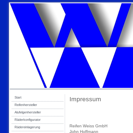
Start
Impressum
Reifenhersteller
Alufelgenhersteller
Räderkonfigurator
Reifen Weiss GmbH
Rädereinlagerung
John Hoffmann